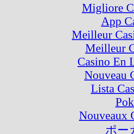
Migliore 
App Ca
Meilleur Cas
Meilleur 
Casino En L
Nouveau C
Lista Ca
Pok
Nouveaux C
ポー