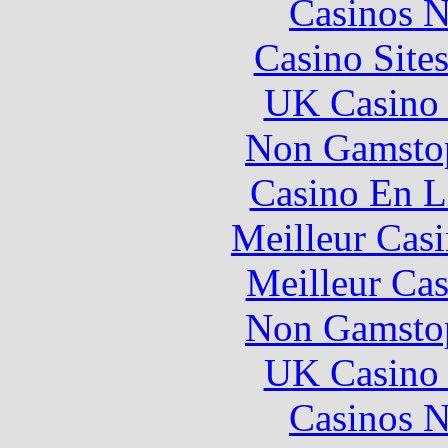
Casinos 
Casino Site
UK Casino
Non Gamstop
Casino En L
Meilleur Cas
Meilleur Cas
Non Gamstop
UK Casino
Casinos 